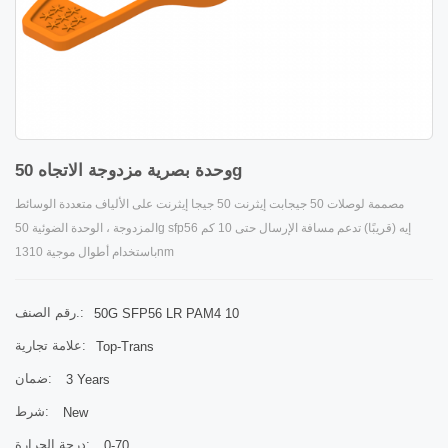
وحدة بصرية مزدوجة الاتجاه 50g
مصممة لوصلات 50 جيجابت إيثرنت 50 جيجا إيثرنت على الألياف متعددة الوسائط
المزدوجة ، الوحدة الضوئية 50g sfp56 إيه (قريبًا) تدعم مسافة الإرسال حتى 10 كم
باستخدام أطوال موجية 1310nm
رقم الصنف.:
50G SFP56 LR PAM4 10
علامة تجارية:
Top-Trans
ضمان:
3 Years
شرط:
New
درجة الحرارة:
0-70