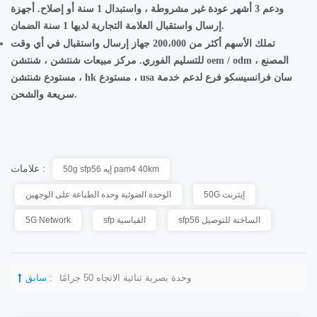
ودعم 3 أشهر عودة غير مشروطة ، واستبدال 1 سنة أو إصلاح. أجهزة
إرسال واستقبال العلامة التجارية لديها 1 سنة الضمان.
تملك الأسهم أكثر من 200،000 جهاز إرسال واستقبال في أي وقت
للتسليم الفوري. مركز مبيعات شنتشن ، شنتشن oem / odm المصنع ،
مستودع شنتشن ، hk مستودع ، usa سان فرانسيسكو فرع لدعم خدمة
سريعة والشحن.
علامات :
50g sfp56 إيه pam4 40km
50G إيثرنت
الوحدة الضوئية وحدة الطباعة على الوجهين
sfp56 الساخنة للتوصيل
sfp القياسية
5G Network
وحدة بصرية ثنائية الاتجاه 50 جرامًا
سابق :