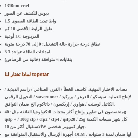
1310nm vcsel
دبوس للكشف عن الصور
1.5 واط تبديد الطاقة القصوى
طول الرابط الأقصى 10 كم
أوعية LC المزدوجة
نطاق درجة حرارة حالة التشغيل: 0 إلى 70 درجة مئوية
واحد 3.3v امدادات الطاقة
بنفايات 6 متوافقة (خالية من الرصاص)
لماذا تختار لنا topstar
معدات الاختبار المهنية: كاشف الخطأ / الفرن الصناعي / راسم الذبذبة /
التحويل الرقمي / waverunner لإنتاج العملية. سيسكو / العرعر / بروكيد /
الكاتيل لوسنت / هواوي / إريكسون / داتاكوم الخ ضمان التوافق.
متخصصون في تطوير وإنتاج أكثر منتجات التكنولوجيا الفائقة مثل: 40g
qsfp + / 100g cfp / cfp2 / cfp4 / qsfp28 / 25g كل شهر مبيعات الكمية
الاستقبال أكثر من 10W جهاز كمبيوتر شخصى.
أجهزة الإرسال والاستقبال المتوافقة مع OEM لها ضمان لمدة 3 سنوات ،