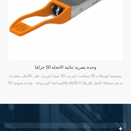
وحدة بصرية ثنائية الاتجاه 50 جرامًا
مصممة لوصلات 50 جيجابت إيثرنت 50 جيجا إيثرنت على الألياف متعددة
الوسائط المزدوجة ، وحدة ضوئية 50g sfp56 fr (قريبًا) تدعم مسافة النقل
حتى 2 كم باستخدام أطوال موجية 1310nm