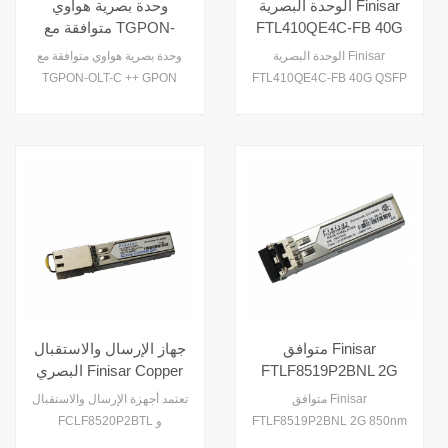
الوحدة البصرية Finisar
وحدة بصرية هواوي
FTL410QE4C-FB 40G
متوافقة مع TGPON-
OLT-C ++ GPON OLT
QSFP + 150m
الوحدة البصرية Finisar
وحدة بصرية هواوي متوافقة مع
C ++ 1490T / 1310R
TGPON-OLT-C ++ GPON
FTL410QE4C-FB 40G QSFP
2.488G / 1.244G 20KM
OLT C ++ 1490T / 1310R
+ 150m
2.488G / 1.244G 20KM
متوافق Finisar
جهاز الإرسال والاستقبال
FTLF8519P2BNL 2G
البصري Finisar Copper
850nm 500m متعدد
SFP FCLF8521P2BTL
متوافق Finisar
تعتمد أجهزة الإرسال والاستقبال
الأوضاع جهاز إرسال
1.25G-850nm-100m
FTLF8519P2BNL 2G 850nm
FCLF8520P2BTL و
واستقبال مزدوج LC من
500m متعدد الأوضاع جهاز
FCLF8521P2BTL و