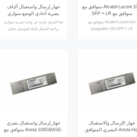
متوافق مع Alcatel-Lucent 10G
جهاز إرسال واستقبال ألياف
SFP + LR متوافق مع
بصرية أحادي الوضع متوازي
10GBASE-LR SFP +
سعة 500 متر 100G QSFP28
متوافق مع Alcatel-Lucent Hot
هذا المنتج عبارة عن وحدة بصرية متوازية
1310nm 10km جهاز الإرسال
PSM4 1310nm
pluggable 10G SFP + LR
رباعية الشكل قابلة للتوصيل بعامل
والاستقبال
10GBASE-LR SFP + 1310nm 1
الشكل صغير بسرعة 100 جيجابت /
Transceiver ، ما يصل إلى 10
ثانية (QSFP28). يوفر كثافة منافذ
كيلومترات عبر وضع واحد FIFA ، معدل
متزايدة ووفورات في تكاليف النظام
مزدوج 100G / 40G
الإجمالية. توفر الوحدة الضوئية ثنائية
الاتجاه QSFP28 4 قنوات مستقلة
للإرسال والاستقبال ، كل منها قادر على
تشغيل 25 جيجابت / ثانية لمعدل بيانات
إجمالي يبلغ 100 جيجابت / ثانية على 0.5
10
جهاز الإرسال والاستقبال
جهاز إرسال واستقبال بصري
البصري المتوافق Arista Hot
متوافق مع Arista 100GBASE-
LRL4 QSFP28100G LRL4
pluggable 100GBASE-LR