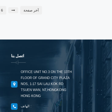
البصري ， ما يصل إلى 150 مترًا على
التوازي OM3 متعدد الأوضاع فيفيبر أو
آخر صفحة
6
300 متر على التوازي OM4 متعدد
الأوضاع FIFA
اتصل بنا
OFFICE UNIT NO.3 ON THE 13TH
FLOOR OF GRAND CITY PLAZA
NOS, 1-17 SAI LAU KOK RD
TSUEN WAN, NT,HONGKONG
HONG KONG
الهاتف :