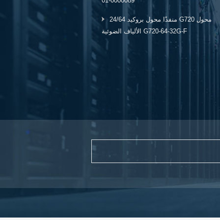
0000089-01
24/64 منفذًا محول بروكيد G720 محول
الألياف الضوئية G720-64-32G-F