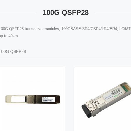
100G QSFP28
100G QSFP28 transceiver modules, 100GBASE SR4/CSR4/LR4/ER4, LC/MTP/M
up to 40km.
100G QSFP28