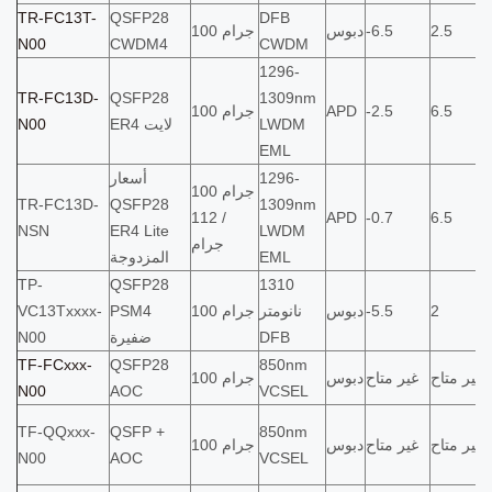
TR-FC13T-
QSFP28
DFB
2.5
-6.5
دبوس
100 جرام
N00
CWDM4
CWDM
1296-
TR-FC13D-
QSFP28
1309nm
6.5
-2.5
APD
100 جرام
LWDM
ER4 لايت
N00
EML
1296-
أسعار
100 جرام
TR-FC13D-
QSFP28
1309nm
/ 112
APD
-0.7
6.5
NSN
ER4 Lite
LWDM
جرام
EML
المزدوجة
TP-
QSFP28
1310
2
-5.5
دبوس
نانومتر
100 جرام
PSM4
VC13Txxxx-
DFB
ضفيرة
N00
TF-FCxxx-
QSFP28
850nm
غير متاح
غير متاح
دبوس
100 جرام
N00
AOC
VCSEL
TF-QQxxx-
QSFP +
850nm
غير متاح
غير متاح
دبوس
100 جرام
N00
AOC
VCSEL