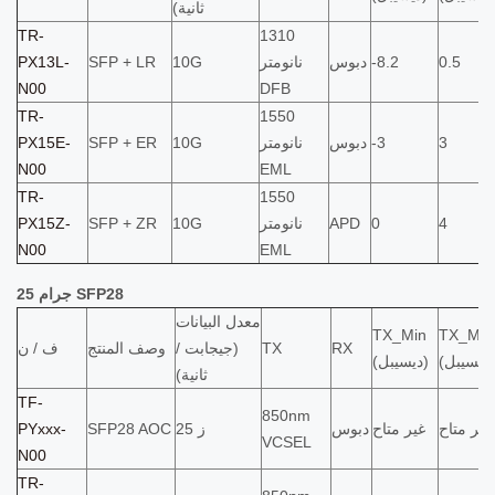
ثانية)
TR-
1310
0.5
-8.2
دبوس
نانومتر
10G
SFP + LR
PX13L-
N00
DFB
TR-
1550
3
-3
دبوس
نانومتر
10G
SFP + ER
PX15E-
N00
EML
TR-
1550
4
0
APD
نانومتر
10G
SFP + ZR
PX15Z-
N00
EML
25 جرام SFP28
معدل البيانات
TX_Min
TX_Ma
RX
TX
(جيجابت /
وصف المنتج
ف / ن
(ديسيبل)
(ديسيبل)
ثانية)
TF-
850nm
غير متاح
غير متاح
دبوس
25 ز
SFP28 AOC
PYxxx-
VCSEL
N00
TR-