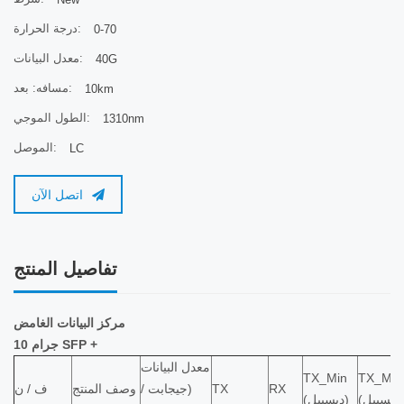
درجة الحرارة:
0-70
معدل البيانات:
40G
مسافه: بعد:
10km
الطول الموجي:
1310nm
الموصل:
LC
اتصل الآن
تفاصيل المنتج
مركز البيانات الغامض
10 جرام SFP +
معدل البيانات
TX_Min
TX_Ma
RX
TX
(جيجابت /
وصف المنتج
ف / ن
(ديسيبل)
(ديسيبل)