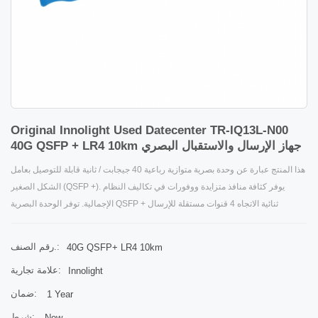
Original Innolight Used Datecenter TR-IQ13L-N00
40G QSFP + LR4 10km جهاز الإرسال والاستقبال البصري
هذا المنتج عبارة عن وحدة بصرية متوازية رباعية 40 جيجابت / ثانية قابلة للتوصيل بعامل
الشكل الصغير (QSFP +). يوفر كثافة منافذ متزايدة ووفورات في تكاليف النظام
الإجمالية. توفر الوحدة البصرية QSFP + ثنائية الاتجاه 4 قنوات مستقلة للإرسال
والاستقبال ، كل منها قادر على تشغيل 10 جيجابت / ثانية لمعدل بيانات إجمالي يبلغ 40
جيجابت / ثانية على 10 كم من الألياف أحادية الوضع.
رقم الصنف.:
40G QSFP+ LR4 10km
علامة تجارية:
Innolight
ضمان:
1 Year
شرط:
New