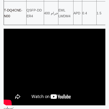
T-DQ4CNE-
QSFP-DD
EML
1.5
0.4
APD
400 جرام
N00
ER4
LWDM4
سمات: