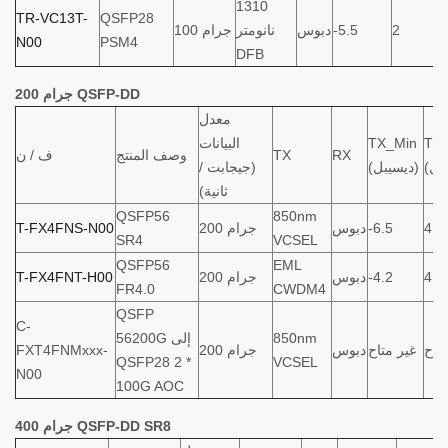
1310
TR-VC13T-
QSFP28
2
-5.5
دبوس
نانومتر
100 جرام
N00
PSM4
DFB
200 جرام QSFP-DD
معدل
TX
TX_Min
البيانات
RX
TX
وصف المنتج
ف / ن
(ديسيبل)
(جيجابت /
ثانية)
QSFP56
850nm
4
-6.5
دبوس
200 جرام
T-FX4FNS-N00
SR4
VCSEL
QSFP56
EML
4.7
-4.2
دبوس
200 جرام
T-FX4FNT-H00
FR4.0
CWDM4
QSFP
C-
850nm
56200G إلى
متاح
غير متاح
دبوس
200 جرام
FXT4FNMxxx-
QSFP28 2 *
VCSEL
N00
100G AOC
400 جرام QSFP-DD SR8