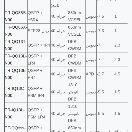
ثانية)
TR-QQ85S-
QSFP +
850nm
1
-7.6
دبوس
40 جرام
N00
eSR4
VCSEL
TR-QQ85X-
850nm
1
-7.3
دبوس
40 جرام
SFP28 ريال
N00
VCSEL
TR-QQ13T-
DFB
2.3
-7
دبوس
40 جرام
QSFP + IR4
N00
CWDM
TR-QQ13L-
QSFP +
DFB
2.3
-7
دبوس
40 جرام
N00
LR4
CWDM
TR-QQ13E-
QSFP +
DFB
4.5
-2.7
APD
40 جرام
N00
ER4
CWDM
1310
TR-IQ13C-
QSFP +
1.5
-5.5
دبوس
نانومتر
40 جرام
N00
PSM IR4
DFB
1310
TR-IQ13L-
QSFP +
1.5
-5.5
دبوس
نانومتر
40 جرام
N00
PSM LR4
DFB
TF-QQxxx-
QSFP +
850nm
غير متاح
غير متاح
دبوس
40 جرام