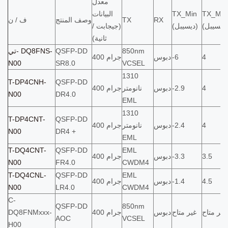
معدل
TX_Ma
TX_Min
البيانات
RX
TX
وصف المنتج
ف / ن
(ديسيبل)
(ديسيبل)
(جيجابت /
ثانية)
850nm
QSFP-DD
تي- DQ8FNS-
4
-6
دبوس
400 جرام
N00
SR8.0
VCSEL
1310
T-DP4CNH-
QSFP-DD
4
-2.9
دبوس
نانومتر
400 جرام
N00
DR4.0
EML
1310
T-DP4CNT-
QSFP-DD
4
-2.4
دبوس
نانومتر
400 جرام
N00
DR4 +
EML
T-DQ4CNT-
QSFP-DD
EML
3.5
-3.3
دبوس
400 جرام
N00
FR4.0
CWDM4
T-DQ4CNL-
QSFP-DD
EML
4.5
-1.4
دبوس
400 جرام
N00
LR4.0
CWDM4
C-
QSFP-DD
850nm
غير متاح
غير متاح
دبوس
400 جرام
DQ8FNMxxx-
AOC
VCSEL
H00