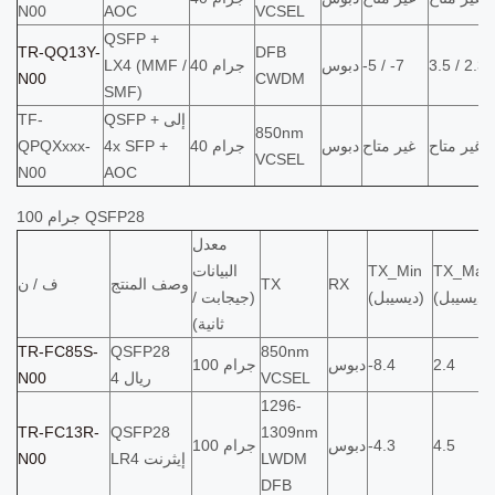
N00
AOC
VCSEL
QSFP +
TR-QQ13Y-
DFB
3.5 / 2.3
-5 / -7
دبوس
40 جرام
LX4 (MMF /
N00
CWDM
SMF)
QSFP + إلى
TF-
850nm
غير متاح
غير متاح
دبوس
40 جرام
4x SFP +
QPQXxxx-
VCSEL
N00
AOC
100 جرام QSFP28
معدل
TX_Max
TX_Min
البيانات
RX
TX
وصف المنتج
ف / ن
(ديسيبل)
(ديسيبل)
(جيجابت /
ثانية)
TR-FC85S-
QSFP28
850nm
2.4
-8.4
دبوس
100 جرام
VCSEL
ريال 4
N00
1296-
TR-FC13R-
QSFP28
1309nm
4.5
-4.3
دبوس
100 جرام
LWDM
LR4 إيثرنت
N00
DFB