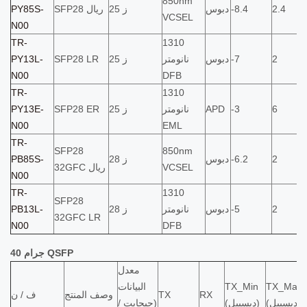
850nm
2.4
-8.4
دبوس
25 ز
SFP28 ريال
PY85S-
VCSEL
N00
TR-
1310
2
-7
دبوس
نانومتر
25 ز
SFP28 LR
PY13L-
N00
DFB
TR-
1310
6
-3
APD
نانومتر
25 ز
SFP28 ER
PY13E-
N00
EML
TR-
SFP28
850nm
2
-6.2
دبوس
28 ز
PB85S-
VCSEL
32GFC ريال
N00
TR-
1310
SFP28
2
-5
دبوس
نانومتر
28 ز
PB13L-
32GFC LR
N00
DFB
40 جرام QSFP
معدل
TX_Max
TX_Min
البيانات
RX
TX
وصف المنتج
ف / ن
(ديسيبل)
(ديسيبل)
(جيجابت /