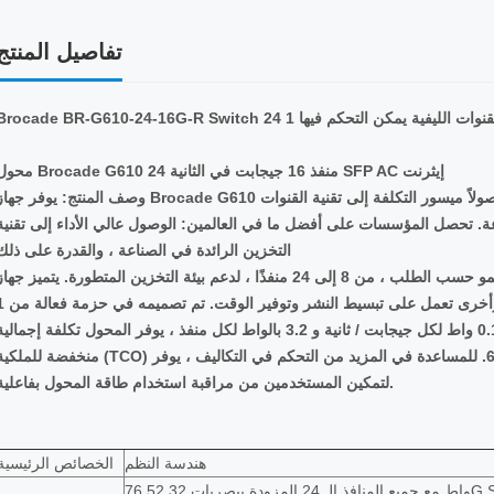
تفاصيل المنتج
محول Brocade G610 24 منفذ 16 جيجابت في الثانية SFP AC إيثرنت
وصف المنتج: يوفر جهاز Brocade G610 لمراكز البيانات الصغيرة والمتوسطة الحجم وصولاً ميسور التكلفة إلى تقنية القن
عة. تحصل المؤسسات على أفضل ما في العالمين: الوصول عالي الأداء إلى تقنية
التخزين الرائدة في الصناعة ، والقدرة على ذلك
ابدأ صغيرًا وتنمو حسب الطلب ، من 8 إلى 24 منفذًا ، لدعم بيئة التخزين المتطورة. يتميز جهاز Brocade G610 بسهولة الاستخدا
والتثبيت ، مع واجهة مستخدم بنقرة وأخرى تعمل على تبسيط النش
8 منافذ واستهلاك منخفض للطاقة بمعدل 0.10 واط لكل جيجابت / ثانية و 3.2 بالواط لكل منفذ ، يوفر المحول تكلفة إجمالي
منخفضة للملكية (TCO) للجيل 6. للمساعدة في المزيد من التحكم في التكاليف ، يوفر Brocade G610 مراقبة في الوقت ال
لتمكين المستخدمين من مراقبة استخدام طاقة المحول بفاعلية.
هندسة النظم
الخصائص الرئيسية
المزودة ببصريات 32G SWL.