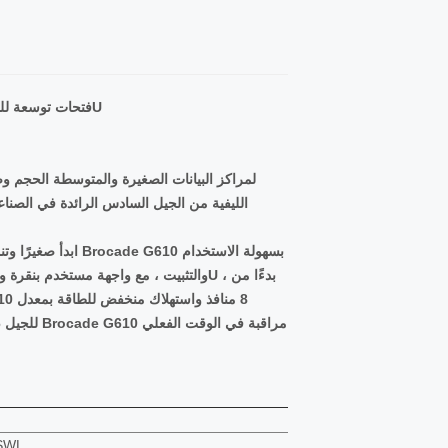
Brocade BR-G610-24-16G-R Switch 24 فتحات توسعة للقنوات الليفية يمكن التحكم فيها 1U
الليفية من الجيل السادس الرائدة في الصنا
76.52 واط مع جميع المنافذ الـ 24 