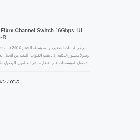
G-R
وصولاً ميسور التكلفة إلى تقنية القنوات الليفية من الجيل ا
تحصل المؤسسات على أفضل ما في العالمين: الوصول عالي ا
الرائدة في 
ابدأ صغيرًا وتنمو حسب
-24-16G-R
بالواط لكل منفذ ، يوفر المحول تكلفة إجمالي
للمساعدة في المزيد من التحكم في الت
الوقت الفعلي لتمكين المستخدمين من مراقبة استخدام طاقة المحول بفاعلية.