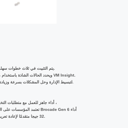
•
• يتم التثبيت في ثلاث خطوات سهلة بواجهة مستخدم تعمل بالإشارة والنقر - مما يسهل عملية النشر ويوفر الوقت.
• يراقب بشكل استباقي ويحسن صحة وأداء الأجهزة الافتراضية الفردية (VMs) ، ويحدد الحالات الشاذة باستخدام VM Insight.
• الاستفادة من تقنية Brocade Fabric Vision لتبسيط الإدارة وحل المشكلات بسرعة وزيادة وقت التشغيل وتقليل التكاليف.
أداء جاهز للعمل مع متطلبات التخزين المتطورة في مواجهة المنافسة المتزايدة والحاجة إلى تقديم خدمات متميزة ،
تعتمد المؤسسات على التكنولوجي
32 جيجا متقدمًا لإعادة تعريف حدود أداء التطبيقات وإطلاق العنان للإمكانات الكاملة لتقنيات التخزين الجديدة.