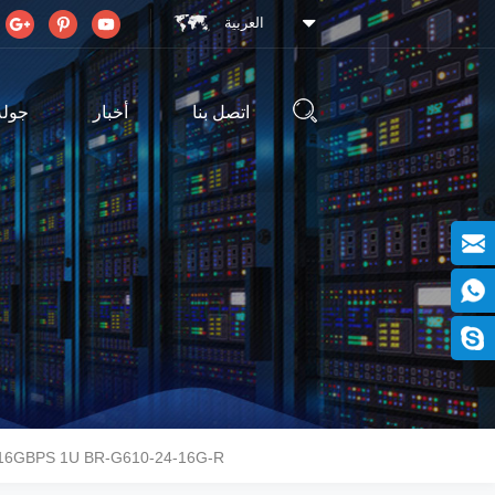
العربية
اتصل بنا
أخبار
جولة
24 منفذ  1U BR-G610-24-16G-R