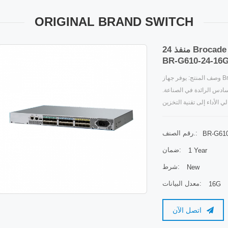
ORIGINAL BRAND SWITCH
24 منفذ Brocade Fibre Channel Switch 16Gbps 1U
BR-G610-24-16
وصف المنتج: يوفر جهاز Brocade G610 لمراكز البيانات الصغيرة والمتوسطة الحجم
لسادس الرائدة في الصناعة.
لأداء إلى تقنية التخزين
الصناعة ، والقدرة على ذلك
 الطلب ، من 8 إلى 24 منفذًا ، لدعم بيئة التخزين المتطورة.
رقم الصنف.:
BR-G610
يتميز جهاز Brocade G610 بسهولة الاستخدام والتثبيت ، مع واجهة مستخدم بنقرة
ضمان:
1 Year
وأخرى تعمل على تبسيط النشر وتوفير الوقت. تم تصميمه في حزمة فعالة من 1U ،
بدءًا من 8 منافذ واستهلاك منخفض للطاقة بمعدل 0.10 واط لكل جيجابت / ثانية و 3.2
شرط:
New
ة منخفضة للملكية (TCO) للجيل 6.
معدل البيانات:
16G
كاليف ، يوفر Brocade G610 مراقبة في
اتصل الآن