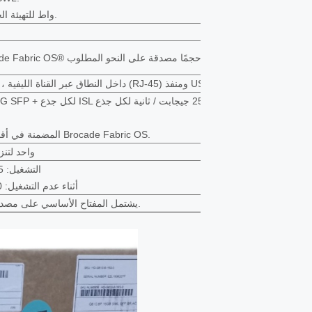
55.83 واط للتهيئة الخاملة (تم تحميل جميع البصريات ولكن لم تتم تهيئتها).
6000 عقدة نشطة 56 مفتاحًا ، 19 قفزة في أقمشة Brocade Fabric OS® ؛ الأقمشة الأكبر حجمًا مصدقة على النحو المطلوب.
10/100/1000 Mb / s Ethernet (RJ-45) ، داخل النطاق عبر القناة الليفية ، ومنفذ تسلسلي (RJ-45) ومنفذ USB واحد.
موازنة الأحمال القائمة على التبادل عبر ISLs مع DPS المضمنة في أقمشة Brocade Fabric OS.
منفذ USB و
التشغيل: 0.5 جرام جيبي ، 0.4 جرام عشوائي ، 5 هرتز إلى 500 هرتز
أثناء عدم التشغيل: 2.0 جرام جيب ، 1.1 جرام عشوائي ، 5 هرتز إلى 500 هرتز
يشتمل المفتاح الأساسي على مصدر طاقة ثابت واحد مزود بأربعة مراوح تبريد متكاملة للنظام.