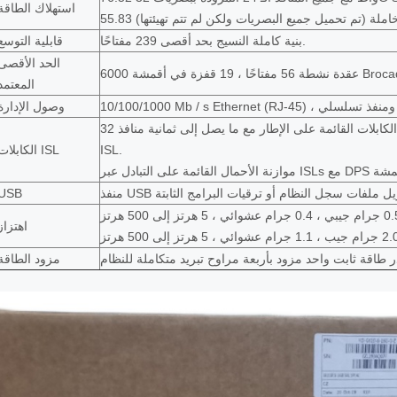
استهلاك الطاقة
بنية كاملة النسيج بحد أقصى 239 مفتاحًا.
قابلية التوسع
الحد الأقصى
المعتمد
وصول الإدارة
الكابلات القائمة على الإطار مع ما يصل إلى ثمانية منافذ 32G SFP + لكل جذع ISL ؛ ما يصل إلى 256 جيجابت / ثانية لكل جذع
ISL.
الكابلات ISL
احد لتنزيل ملفات سجل النظام أو ترقيات البرامج الثابتة
USB
اهتزاز
مزود الطاقة