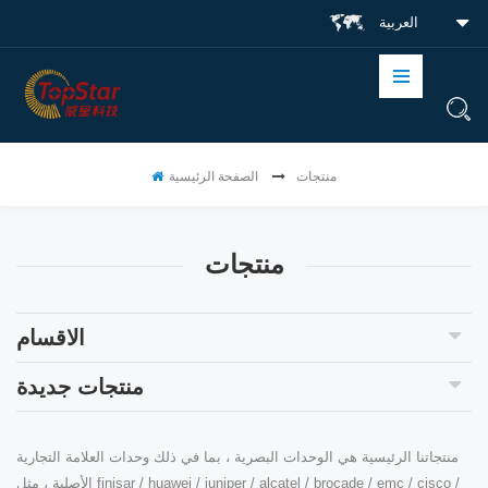
العربية
منتجات
الصفحة الرئيسية
منتجات
الاقسام
منتجات جديدة
منتجاتنا الرئيسية هي الوحدات البصرية ، بما في ذلك وحدات العلامة التجارية
الأصلية ، مثل finisar / huawei / juniper / alcatel / brocade / emc / cisco /