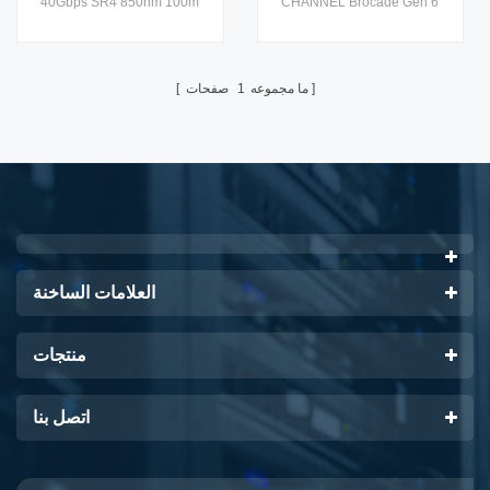
40Gbps SR4 850nm 100m
CHANNEL Brocade Gen 6
Fibre Channel هي البنية
جهاز الإرسال والاستقبال
التحتية للشبكة المصممة لهذا
البصري ، هو جهاز إرسال
الغرض لتخزين المهام الحرجة ،
واستقبال من الألياف الضوئية
ما مجموعه
1
صفحات
وتوفير الاستقرار التشغيلي ،
من أربع قنوات ، قابل للتوصيل ،
واختراق الأداء ، وزيادة سرعة
ومتوازٍ ، لتطبيقات 40 جيجابت
الأعمال لتسريع الوصول إلى
إيثرنت.
البيانات ، والتكيف مع المتطلبات
المتطورة ، والقيادة دائمًا في
العمليات التجارية . مدير
Brocade X6 المزود بقناة ليفية
من الجيل 6 وتقنية Broca10
العلامات الساخنة
منتجات
اتصل بنا