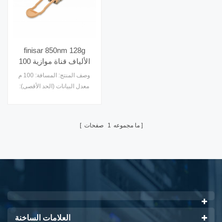
finisar 850nm 128g
الألياف قناة موازية 100
متر mmf mpo gen2
وصف المنتج: المسافة: 100 م
qsfp28 البصرية الإرسال
معدل البيانات (الحد الأقصى):
والاستقبال
112.2 جيجابت / ثانية بروتوكول:
8X الألياف قناة متوافقة 16X
الألياف قناة متوافقة 32X
ما مجموعه
1
صفحات
الألياف قناة متوافقة 128X
الألياف قناة متوافقة انخفاض
درجة حرارة حالة نهاية (درجة
مئوية): 0 ارتفاع درجة حرارة حالة
نهاية (درجة مئوية): 70
التشخيص: الرقمية الارسال: 4x
vcsel المتلقي: دبوس امدادات
التيار الكهربائ10
العلامات الساخنة