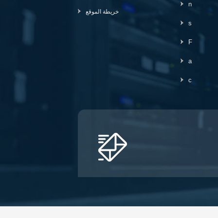
n
خريطة الموقع
s
F
a
c