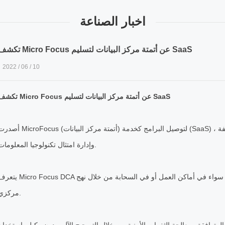
اخبار الصناعة
تكشف Micro Focus عن أتمتة مركز البيانات لتسليم SaaS
2022 / 06 / 10
تكشف Micro Focus عن أتمتة مركز البيانات لتسليم SaaS
أصدرت MicroFocus (أتمتة مركز البيانات) لتوصيل البرامج كخدمة (SaaS) ، مما يوفر مخاطر ضعف أكثر فعالية من ح
وإدارة امتثال تكنولوجيا المعلومات.
يتعرف Micro Focus DCA على نقاط الضعف في الخادم ويعالجها تلقائيًا سواء في أماكن العمل أو في السحابة 
مركزي.