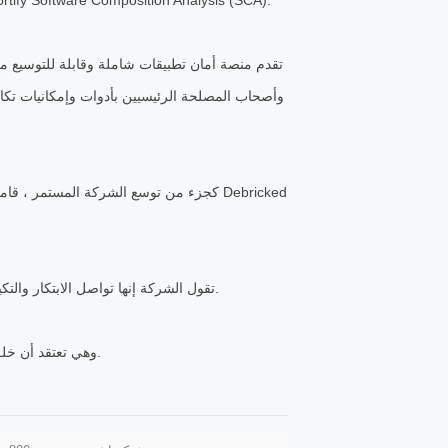
WebInspect (DAST) ومركز أمان البرامج و Fortify on Demand (SaaS) و ify Software Composition Analysis (SCA
كجزء من توسع الشركة المستمر ، قامت أيضً
تقول الشركة إنها تواصل الابتكار والتكيف مع احتياجات السوق المتغيرة باستمرار للمساعدة في بناء برامج آمنة بسرعة.
وهي تعتقد أن خلق المزيد من الفرص للمؤسسات في قطاع الأمن يساعد على تحقيق نتائج أفضل.