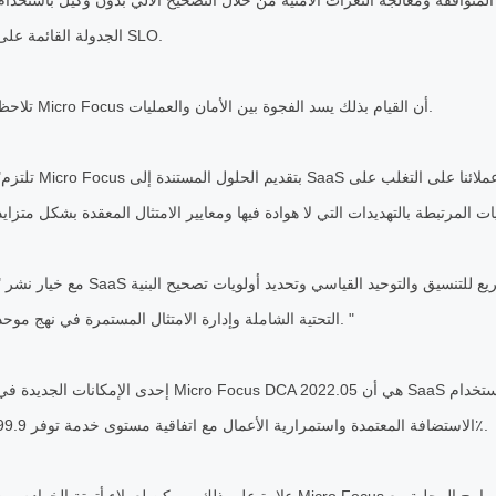
لمتوافقة ومعالجة الثغرات الأمنية من خلال التصحيح الآلي بدون وكيل باستخدام
الجدولة القائمة على SLO.
تلاحظ Micro Focus أن القيام بذلك يسد الفجوة بين الأمان والعمليات.
"تلتزم Micro Focus بتقديم
" مع خيار نشر SaaS الجديد ، عملاء أتمتة مركز البيانات لديك مسار سريع
التحتية الشاملة وإدارة الامتثال المستمرة في نهج موحد. "
إحدى الإمكانات الجديدة في Micro Focus DCA 2022.05 هي أن SaaS توفر نشرًا محصنًا وعمليات آمنة باستخدام O 27001
الاستضافة المعتمدة واستمرارية الأعمال مع اتفاقية مستوى خدمة توفر 99.9٪.