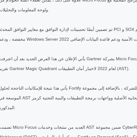
علاوة على ذلك ، يمكن لعملاء أتمتة الخوادم من Micro Focus دمج البرامج المحلية مع DCA Premium SaaS لإضافة التقاري
ولوحة المعلومات والتحليلات.
تم تضمين أيضًا تحسينات لإدارة التوافق مع معايير التوافق المحدثة PCI و SOX بالإضافة إلى دعم إضافي للغة ، ومتطلبات نظا
يأتي الإعلان عن هذا العرض الجديد بعد أن اعترفت Gartner بشركة Micro Focus كشركة رائدة للمرة التاسعة على التوالي ف
تقرير Gartner Magic Quadrant لعام 2022 لاختبار أمان التطبيقات (AST).
يأتي هذا نتيجة للإمكانيات الناجحة لحلول Fortify الأمنية للشركة ، بالإضافة إلى مجموعة CyberRes بالكامل. تعد الإمكان
الموسعة في AST للتطبيقات السحابية الأصلية وواجهات برمجة التطبيقات والبنية التحتية كرمز (IaC) أيضًا بعض الميزات ال
المذكورة.
تضمنت Micro Focus العديد من منتجات وخدمات AST ضمن مجموعة CyberRes ، بما في ذلك محلل الكود الثابت