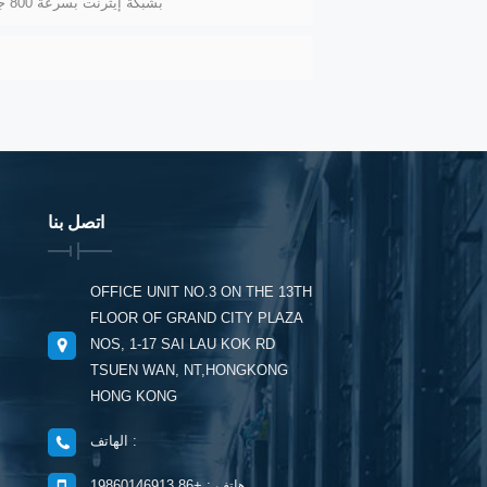
تعد محولات مركز بيانات Cisco بشبكة إيثرنت بسرعة 800 جيجابت وتقدم 400 جيجابت إيثرنت اليوم
اتصل بنا
OFFICE UNIT NO.3 ON THE 13TH
FLOOR OF GRAND CITY PLAZA
NOS, 1-17 SAI LAU KOK RD
TSUEN WAN, NT,HONGKONG
HONG KONG
الهاتف :
هاتف : +86 19860146913