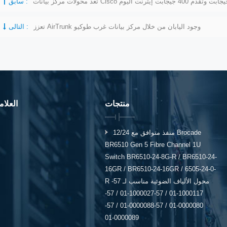
سابق :
تعزز AirTrunk وجود اليابان من خلال مركز بيانات غرب طوكيو
التالى :
منتجات
العلا
12/24 منفذ متوافق مع Brocade
BR6510 Gen 5 Fibre Channel 1U
Switch BR6510-24-8G-R / BR6510-24-
16GR / BR6510-24-16GR / 6505-24-0-
R محول الألياف الضوئية مناسب لـ 57-
1000117-01 / 57-1000027-01 / 57-
0000080-01 / 57-0000088-01 / 57-
0000089-01