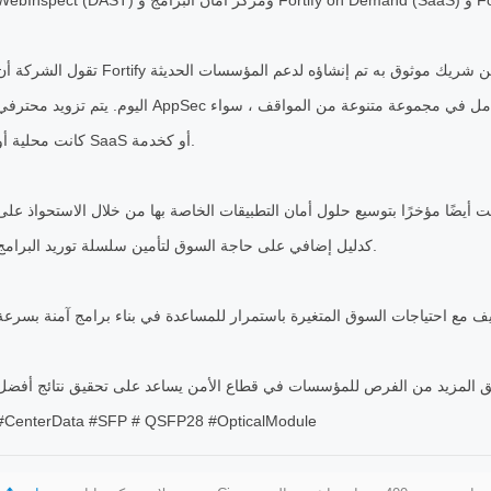
Fort).
تقول الشركة أن Fortify تقدم منصة أمان تطبيقات شاملة وقابلة للتوسيع من شريك موثوق به تم إنشاؤه لدعم المؤسسات الح
اليوم. يتم تزويد محترفي AppSec وأصحاب المصلحة الرئيسيين بأدوات وإمكانيات تكامل في مجموعة متنوعة من المواقف ، س
كانت محلية أو SaaS أو كخدمة.
ا مؤخرًا بتوسيع حلول أمان التطبيقات الخاصة بها من خلال الاستحواذ على Debricked
كدليل إضافي على حاجة السوق لتأمين سلسلة توريد البرامج.
#CenterData #SFP # QSFP28 #OpticalModule