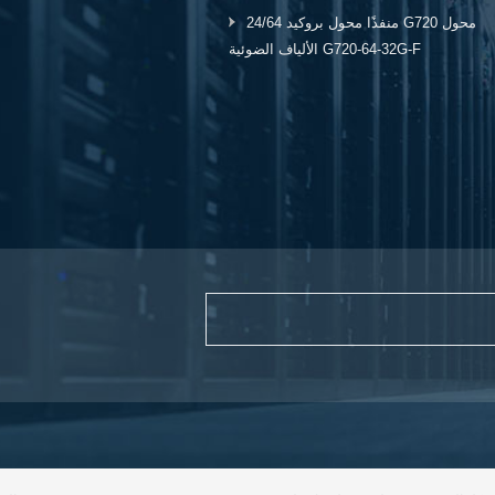
24/64 منفذًا محول بروكيد G720 محول
الألياف الضوئية G720-64-32G-F